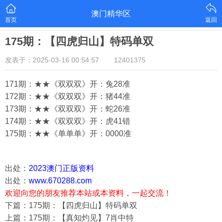
澳门精华区
首页
返回
175期：【四虎归山】特码单双
发表于：2025-03-16 00:54:57
12401375
171期：★★《双双双》开：兔28
准
172期：★★《双双双》开：猪44
准
173期：★★《双双双》开：蛇26
准
174期：★★《双双双》开：虎41错
175期：★★《单单单》开：000
0准
出处：
2023澳门正版资料
出处：
www.670288.com
欢迎向您的朋友推荐本站或本资料，一起交流！
下篇：175期：【四虎归山】特码单双
上篇：175期：【真知灼见】7肖中特